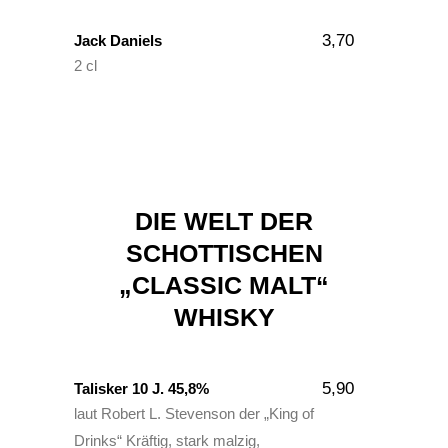
3,70
Jack Daniels
2 cl
DIE WELT DER
SCHOTTISCHEN
„CLASSIC MALT“
WHISKY
5,90
Talisker 10 J. 45,8%
laut Robert L. Stevenson der „King of
Drinks“ Kräftig, stark malzig,