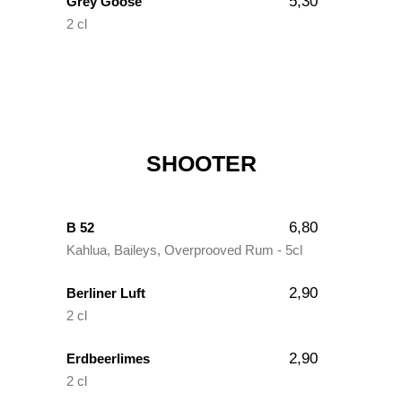
5,30
Grey Goose
2 cl
SHOOTER
6,80
B 52
Kahlua, Baileys, Overprooved Rum - 5cl
2,90
Berliner Luft
2 cl
2,90
Erdbeerlimes
2 cl